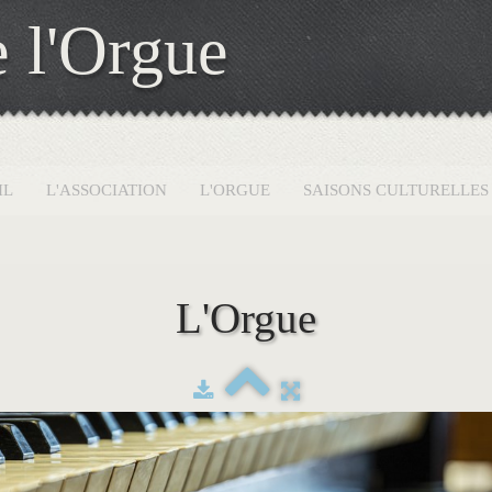
 l'Orgue
IL
L'ASSOCIATION
L'ORGUE
SAISONS CULTURELLE
L'Orgue